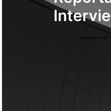
Intervi
demnächst hier i