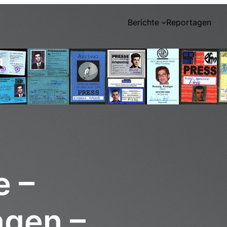
Berichte
Reportagen
e –
agen –